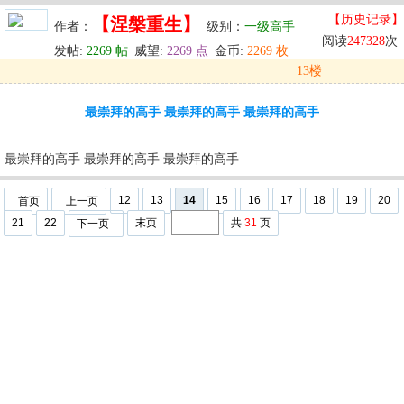
【历史记录】
【涅槃重生】
作者：
级别：
一级高手
阅读
247328
次
发帖:
2269 帖
威望:
2269 点
金币:
2269 枚
13楼
发表于: 2024-09-29 21:28
最崇拜的高手 最崇拜的高手 最崇拜的高手
u
回复
u
编辑
u
最崇拜的高手 最崇拜的高手 最崇拜的高手
12
13
14
15
16
17
18
19
20
首页
上一页
21
22
末页
共
31
页
下一页