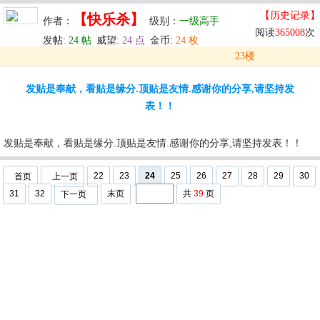
【历史记录】
【快乐杀】
作者：
级别：
一级高手
阅读
365008
次
发帖:
24 帖
威望:
24 点
金币:
24 枚
23楼
发表于: 2024-05-30 12:18
发贴是奉献，看贴是缘分.顶贴是友情.感谢你的分享,请坚持发
u
回复
u
编辑
u
表！！
发贴是奉献，看贴是缘分.顶贴是友情.感谢你的分享,请坚持发表！！
22
23
24
25
26
27
28
29
30
首页
上一页
31
32
末页
共
39
页
下一页