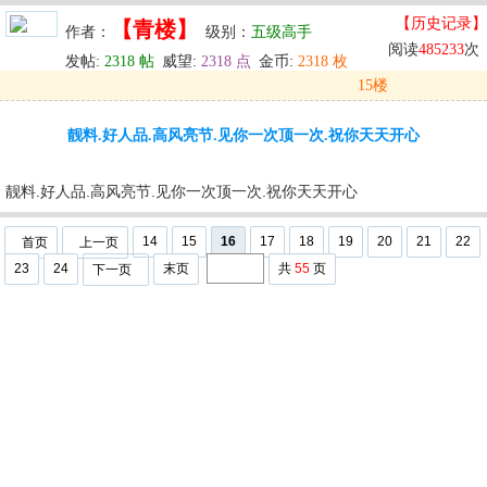
【历史记录】
【青楼】
作者：
级别：
五级高手
阅读
485233
次
发帖:
2318 帖
威望:
2318 点
金币:
2318 枚
15楼
发表于: 2024-05-30 11:44
靓料.好人品.高风亮节.见你一次顶一次.祝你天天开心
u
回复
u
编辑
u
靓料.好人品.高风亮节.见你一次顶一次.祝你天天开心
14
15
16
17
18
19
20
21
22
首页
上一页
23
24
末页
共
55
页
下一页