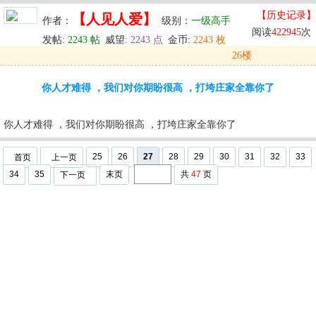
【历史记录】
【人见人爱】
作者：
级别：
一级高手
阅读
422945
次
发帖:
2243 帖
威望:
2243 点
金币:
2243 枚
26楼
发表于: 2024-05-30 12:05
你人才难得 ，我们对你期盼很高 ，打垮庄家全靠你了
u
回复
u
编辑
u
你人才难得 ，我们对你期盼很高 ，打垮庄家全靠你了
25
26
27
28
29
30
31
32
33
首页
上一页
34
35
末页
共
47
页
下一页