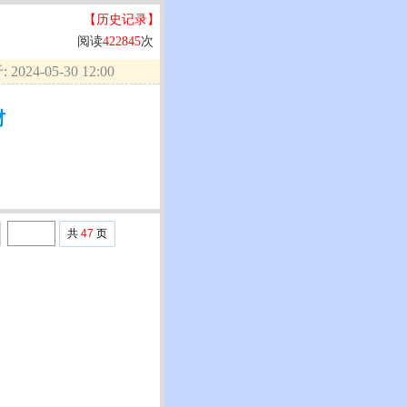
【历史记录】
阅读
422845
次
2024-05-30 12:00
财
共
47
页