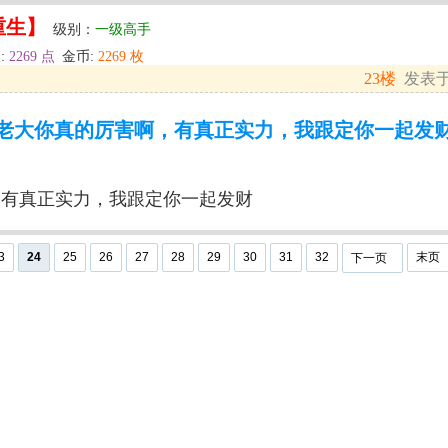
重生】
级别：
一级高手
:
2269 点
金币:
2269 枚
23楼
发表于: 
老大你真的厉害啊，有真正实力，我跟定你一起发
，有真正实力，我跟定你一起发财
3
24
25
26
27
28
29
30
31
32
末页
下一页