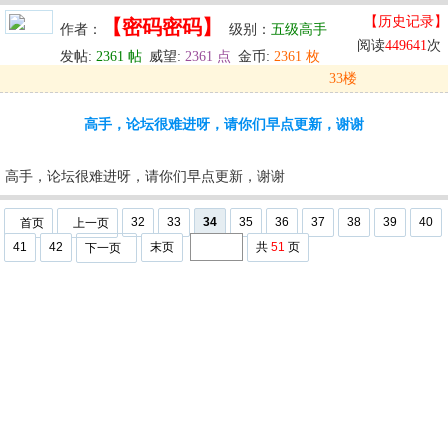
【历史记录】
【密码密码】
作者：
级别：
五级高手
阅读
449641
次
发帖:
2361 帖
威望:
2361 点
金币:
2361 枚
33楼
发表于: 2024-05-30 12:02
高手，论坛很难进呀，请你们早点更新，谢谢
u
回复
u
编辑
u
高手，论坛很难进呀，请你们早点更新，谢谢
32
33
34
35
36
37
38
39
40
首页
上一页
41
42
末页
共
51
页
下一页