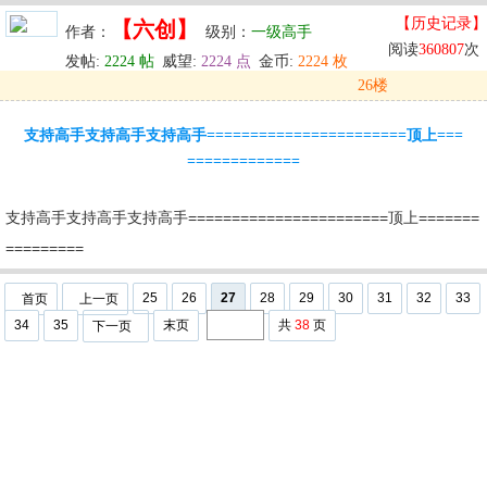
【历史记录】
【六创】
作者：
级别：
一级高手
阅读
360807
次
发帖:
2224 帖
威望:
2224 点
金币:
2224 枚
26楼
发表于: 2024-05-30 12:16
支持高手支持高手支持高手=======================顶上===
u
回复
u
编辑
u
=============
支持高手支持高手支持高手=======================顶上=======
=========
25
26
27
28
29
30
31
32
33
首页
上一页
34
35
末页
共
38
页
下一页